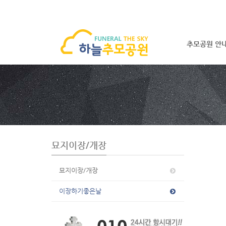
추모공원 안
S
u
b
P
r
o
m
o
묘지이장/개장
t
i
o
묘지이장/개장
n
이장하기좋은날