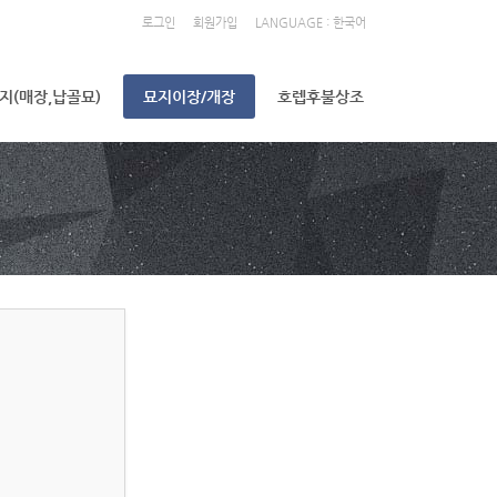
로그인
회원가입
LANGUAGE : 한국어
지(매장,납골묘)
묘지이장/개장
호렙후불상조