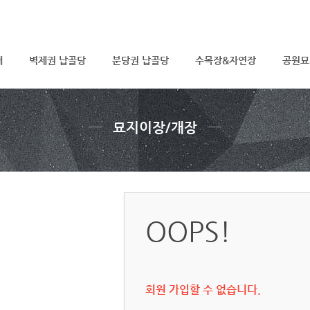
메뉴 건너뛰기
내
벽제권 납골당
분당권 납골당
수목장&자연장
공원묘
묘지이장/개장
OOPS!
회원 가입할 수 없습니다.