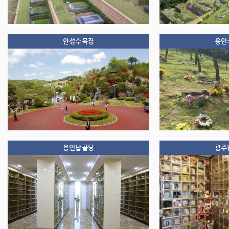
안성수목장
용인
용인납골당
광주