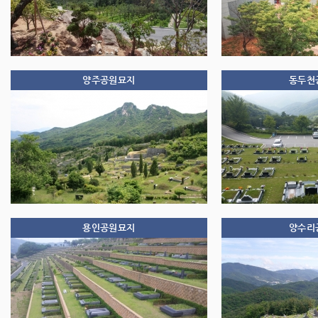
양주공원묘지
동두천
용인공원묘지
양수리