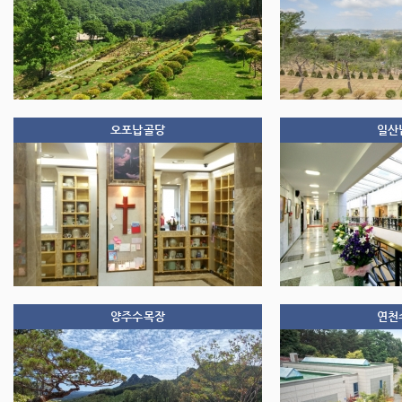
오포납골당
일산
양주수목장
연천