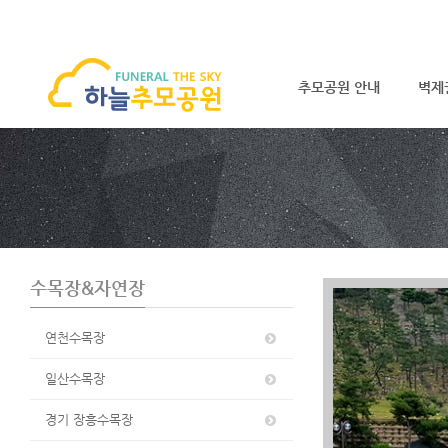
추모공원 안내
벽제
S
u
b
P
r
o
m
o
수목장&자연장
t
i
o
연천수목장
n
일산수목장
경기 장흥수목장