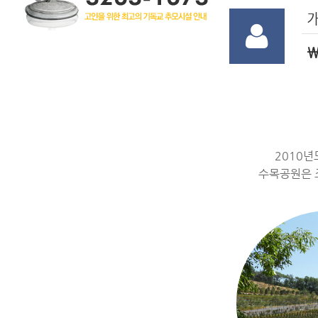
￦
2010년
수목공원은 