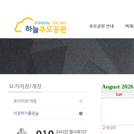
추모공원 안내
벽제
S
u
b
P
r
o
m
o
묘지이장/개장
August 2026
t
Sun
i
o
묘지이장/개장
n
이장하기좋은날
2
(6-20)