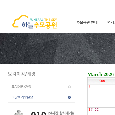
추모공원 안내
벽제
S
u
b
P
r
o
m
o
묘지이장/개장
March 2026
t
Sun
i
o
1
묘지이장/개장
n
이장하기좋은날
8
(1-20)